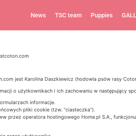
News
TSC team
Puppies
GAL
estcoton.com
.com jest Karolina Daszkiewicz (hodowla psów rasy Coton
ormacji o użytkownikach i ich zachowaniu w następujący sp
rmularzach informacje.
cowych pliki cookie (tzw. “ciasteczka”).
w przez operatora hostingowego Home.pl S.A., funkcjo
nie przez użytkownika.