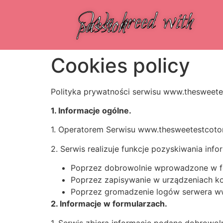
We breed with
passion
Cookies policy
Polityka prywatności serwisu www.thesweet
1. Informacje ogólne.
1. Operatorem Serwisu www.thesweetestcoton
2. Serwis realizuje funkcje pozyskiwania inf
Poprzez dobrowolnie wprowadzone w fo
Poprzez zapisywanie w urządzeniach koń
Poprzez gromadzenie logów serwera ww
2. Informacje w formularzach.
1. Serwis zbiera informacje podane dobrowol