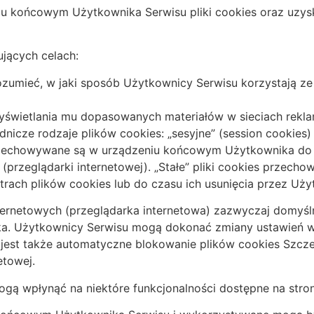
 końcowym Użytkownika Serwisu pliki cookies oraz uzysk
ujących celach:
ozumieć, w jaki sposób Użytkownicy Serwisu korzystają ze
wyświetlania mu dopasowanych materiałów w sieciach rekl
cze rodzaje plików cookies: „sesyjne” (session cookies) o
przechowywane są w urządzeniu końcowym Użytkownika do 
(przeglądarki internetowej). „Stałe” pliki cookies prze
rach plików cookies lub do czasu ich usunięcia przez Uży
nternetowych (przeglądarka internetowa) zazwyczaj domyś
. Użytkownicy Serwisu mogą dokonać zmiany ustawień w t
 jest także automatyczne blokowanie plików cookies Szcz
etowej.
ogą wpłynąć na niektóre funkcjonalności dostępne na stro