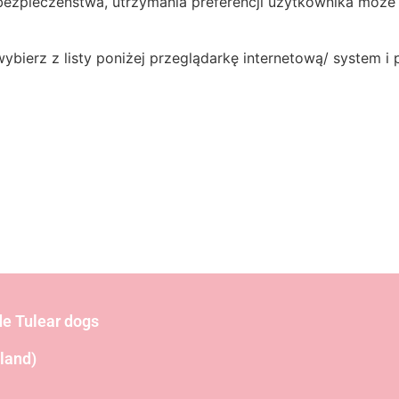
 bezpieczeństwa, utrzymania preferencji użytkownika może
ybierz z listy poniżej przeglądarkę internetową/ system i 
de Tulear dogs
land)