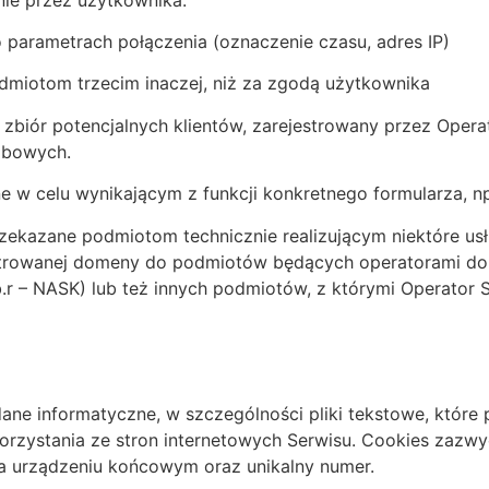
 parametrach połączenia (oznaczenie czasu, adres IP)
dmiotom trzecim inaczej, niż za zgodą użytkownika
zbiór potencjalnych klientów, zarejestrowany przez Oper
obowych.
e w celu wynikającym z funkcji konkretnego formularza, n
ekazane podmiotom technicznie realizującym niektóre usł
estrowanej domeny do podmiotów będących operatorami d
r – NASK) lub też innych podmiotów, z którymi Operator S
ią dane informatyczne, w szczególności pliki tekstowe, k
rzystania ze stron internetowych Serwisu. Cookies zazwyc
a urządzeniu końcowym oraz unikalny numer.