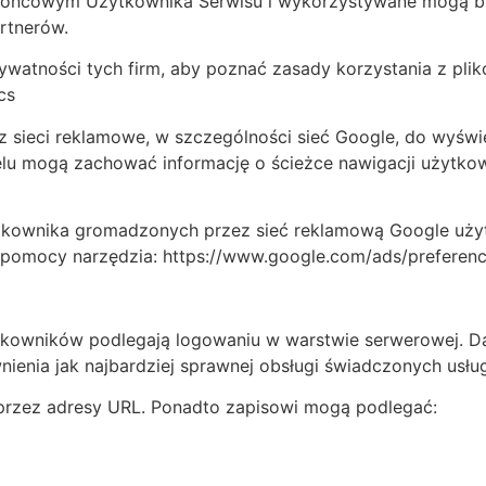
u końcowym Użytkownika Serwisu i wykorzystywane mogą b
rtnerów.
rywatności tych firm, aby poznać zasady korzystania z pl
cs
ez sieci reklamowe, w szczególności sieć Google, do wyśw
elu mogą zachować informację o ścieżce nawigacji użytko
użytkownika gromadzonych przez sieć reklamową Google uż
y pomocy narzędzia: https://www.google.com/ads/preferenc
ytkowników podlegają logowaniu w warstwie serwerowej. D
ienia jak najbardziej sprawnej obsługi świadczonych usłu
przez adresy URL. Ponadto zapisowi mogą podlegać: