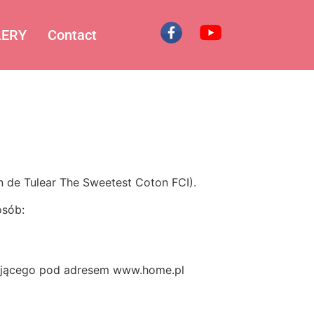
LERY
Contact
 de Tulear The Sweetest Coton FCI).
osób:
nującego pod adresem www.home.pl