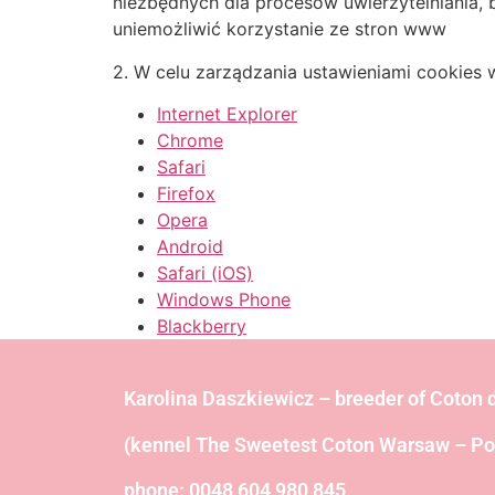
niezbędnych dla procesów uwierzytelniania,
uniemożliwić korzystanie ze stron www
2. W celu zarządzania ustawieniami cookies w
Internet Explorer
Chrome
Safari
Firefox
Opera
Android
Safari (iOS)
Windows Phone
Blackberry
Karolina Daszkiewicz – breeder of Coton 
(kennel The Sweetest Coton Warsaw – Po
phone: 0048 604 980 845