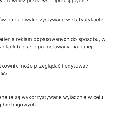
yć również przez współpracujących z
ików cookie wykorzystywane w statystykach:
ietlenia reklam dopasowanych do sposobu, w
wnika lub czasie pozostawania na danej
ytkownik może przeglądać i edytować
es/
ane te są wykorzystywane wyłącznie w celu
g hostingowych.