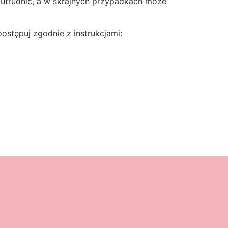
 utrudnić, a w skrajnych przypadkach może
postępuj zgodnie z instrukcjami: